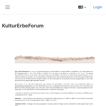
Zum Hauptinhalt
Login
Website-Übersicht
KulturErbeForum