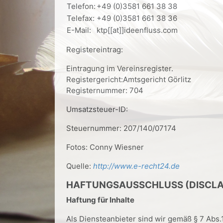
Telefon:
+49 (0)3581 661 38 38
Telefax:
+49 (0)3581 661 38 36
E-Mail:
ktp[[at]]ideenfluss.com
Registereintrag:
Eintragung im Vereinsregister.
Registergericht:Amtsgericht Görlitz
Registernummer: 704
Umsatzsteuer-ID:
Steuernummer: 207/140/07174
Fotos: Conny Wiesner
Quelle:
http://www.e-recht24.de
HAFTUNGSAUSSCHLUSS (DISCLA
Haftung für Inhalte
Als Diensteanbieter sind wir gemäß § 7 Abs.