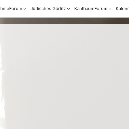
öhmeForum
Jüdisches Görlitz
KahlbaumForum
Kalen