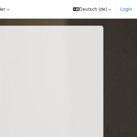
der
Deutsch ‎(de)‎
Login