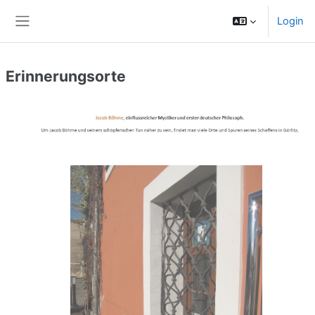
Zum Hauptinhalt
Login
Website-Übersicht
Erinnerungsorte