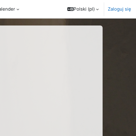
alender
Polski ‎(pl)‎
Zaloguj się