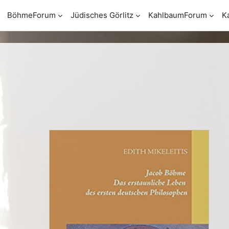
BöhmeForum
Jüdisches Görlitz
KahlbaumForum
K