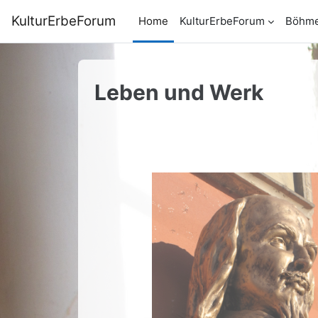
Skip to main content
KulturErbeForum
Home
KulturErbeForum
Böhm
Leben und Werk