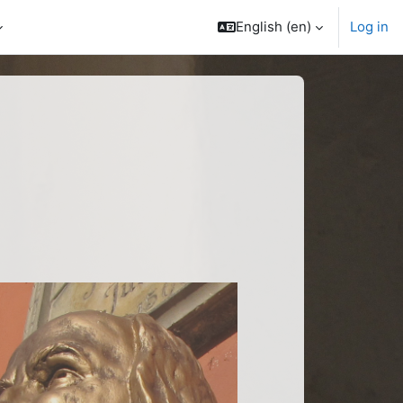
English ‎(en)‎
Log in